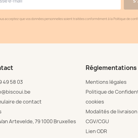
S
ous acceptez que vos données personnelles soient traitées conformément à la Politique de confide
tact
Réglementations
9 49 58 03
Mentions légales
o@biscoui.be
Politique de Confident
ulaire de contact
cookies
s
Modalités de livraison
Van Artevelde, 79 1000 Bruxelles
CGV/CGU
Lien ODR