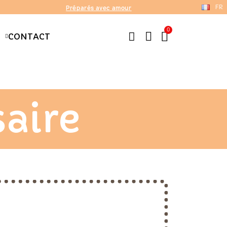
FR
Préparés avec amour
CONTACT
saire