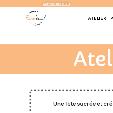
Certifié 100% BIO
ATELIER
P
Accueil
Anniversaire
Anniversaire
Atel
Une fête sucrée et cré