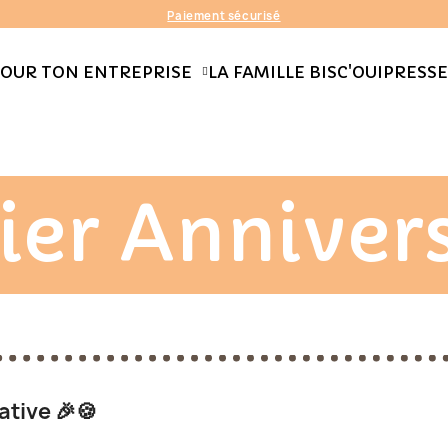
Paiement sécurisé
OUR TON ENTREPRISE
LA FAMILLE BISC'OUI
PRESSE
ier Anniver
ative 🎉🍪